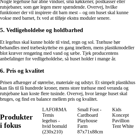
Nogle legehuse har åbne vinduer, små køkkener, postkasser eller
rutsjebaner, som gør legen mere spændende. Overvej, hvilke
funktioner der vil inspirere dit barn mest – og om huset skal kunne
vokse med barnet, fx ved at tilføje ekstra moduler senere.
5. Vedligeholdelse og holdbarhed
Et legehus skal kunne holde til vind, regn og sol. Træhuse bør
behandles med træbeskyttelse en gang imellem, mens plastikmodeller
blot kræver rengøring med vand og sæbe. Tjek producentens
anbefalinger for vedligeholdelse, så huset holder i mange år.
6. Pris og kvalitet
Prisen afhænger af størrelse, materiale og udstyr. Et simpelt plastikhus
kan fås til få hundrede kroner, mens store træhuse med veranda og
rutsjebane kan koste flere tusinde. Overvej, hvor længe huset skal
bruges, og find en balance mellem pris og kvalitet.
LAFORMA
Small Foot -
Kids
Temis
Cardboard
Koncept
Produkter
legehus -
Playhouse
Pavillion
i fokus
hvid bomuld
Farm
Tent White
(230x210)
87x71x88cm