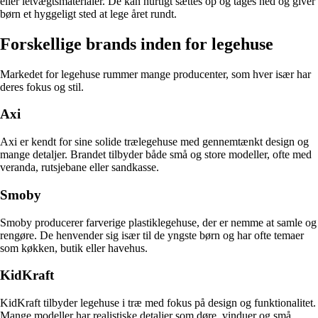
eller letvægtsmaterialer. De kan hurtigt sættes op og tages ned og giver
børn et hyggeligt sted at lege året rundt.
Forskellige brands inden for legehuse
Markedet for legehuse rummer mange producenter, som hver især har
deres fokus og stil.
Axi
Axi er kendt for sine solide trælegehuse med gennemtænkt design og
mange detaljer. Brandet tilbyder både små og store modeller, ofte med
veranda, rutsjebane eller sandkasse.
Smoby
Smoby producerer farverige plastiklegehuse, der er nemme at samle og
rengøre. De henvender sig især til de yngste børn og har ofte temaer
som køkken, butik eller havehus.
KidKraft
KidKraft tilbyder legehuse i træ med fokus på design og funktionalitet.
Mange modeller har realistiske detaljer som døre, vinduer og små