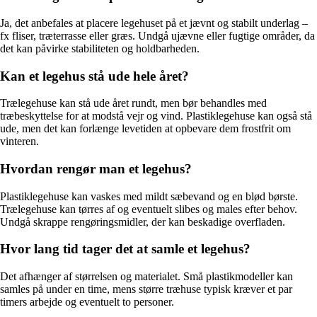
Ja, det anbefales at placere legehuset på et jævnt og stabilt underlag –
fx fliser, træterrasse eller græs. Undgå ujævne eller fugtige områder, da
det kan påvirke stabiliteten og holdbarheden.
Kan et legehus stå ude hele året?
Trælegehuse kan stå ude året rundt, men bør behandles med
træbeskyttelse for at modstå vejr og vind. Plastiklegehuse kan også stå
ude, men det kan forlænge levetiden at opbevare dem frostfrit om
vinteren.
Hvordan rengør man et legehus?
Plastiklegehuse kan vaskes med mildt sæbevand og en blød børste.
Trælegehuse kan tørres af og eventuelt slibes og males efter behov.
Undgå skrappe rengøringsmidler, der kan beskadige overfladen.
Hvor lang tid tager det at samle et legehus?
Det afhænger af størrelsen og materialet. Små plastikmodeller kan
samles på under en time, mens større træhuse typisk kræver et par
timers arbejde og eventuelt to personer.