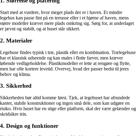
1. Størrelse og placering
Start med at vurdere, hvor meget plads der er i haven. Et mindre
legehus kan passe fint på en terrasse eller i et hjørne af haven, mens
større modeller kræver mere plads omkring sig. Sørg for, at underlaget
er jævnt og stabilt, og at huset står sikkert.
2. Materialer
Legehuse findes typisk i træ, plastik eller en kombination. Trælegehuse
har et klassisk udseende og kan males i flotte farver, men kræver
løbende vedligeholdelse. Plastikmodeller er lette at rengøre og flytte,
men har ofte kortere levetid. Overvej, hvad der passer bedst til jeres
behov og klima.
3. Sikkerhed
Sikkerheden bør altid komme først. Tjek, at legehuset har afrundede
kanter, stabile konstruktioner og ingen små dele, som kan udgøre en
risiko. Hvis huset har en stige eller platform, skal der være gelænder og
skridsikre trin.
4. Design og funktioner