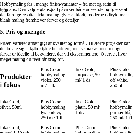
Hobbymaling fås i mange finish-varianter – fra mat og satin til
højglans. Den valgte glansgrad påvirker både udseende og følelse af
det færdige resultat. Mat maling giver et blødt, moderne udtryk, mens
blank maling fremhæver farver og detaljer.
5. Pris og mængde
Prisen varierer afhængigt af kvalitet og formål. Til større projekter kan
det betale sig at købe større beholdere, mens små sæt med mange
farver er ideelle til begyndere, der vil eksperimentere. Overvej, hvor
meget maling du reelt får brug for.
Plus Color
Inka Gold,
Plus Color
hobbymaling,
turquoise, 50
hobbymalin
Produkter
violet, 250
ml/ 1 ds.
off white,
i fokus
ml/ 1 fl.
250ml
Inka Gold,
Plus Color
Inka Gold,
Plus Color
silver, 50ml
hobbymaling,
platin, 50 ml/
hobbymalin
lys pudder,
1 ds.
primær blå,
250 ml/ 1 fl.
250 ml/ 1 fl.
Inka Gold,
Plus Color
Plus Color
Plus Color
emerald, 50 ml/
hobbymaling,
hobbymaling,
hobbymalin