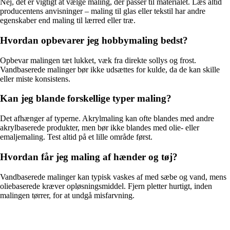
Nej, det er vigtigt at vælge maling, der passer til materialet. Læs altid
producentens anvisninger – maling til glas eller tekstil har andre
egenskaber end maling til lærred eller træ.
Hvordan opbevarer jeg hobbymaling bedst?
Opbevar malingen tæt lukket, væk fra direkte sollys og frost.
Vandbaserede malinger bør ikke udsættes for kulde, da de kan skille
eller miste konsistens.
Kan jeg blande forskellige typer maling?
Det afhænger af typerne. Akrylmaling kan ofte blandes med andre
akrylbaserede produkter, men bør ikke blandes med olie- eller
emaljemaling. Test altid på et lille område først.
Hvordan får jeg maling af hænder og tøj?
Vandbaserede malinger kan typisk vaskes af med sæbe og vand, mens
oliebaserede kræver opløsningsmiddel. Fjern pletter hurtigt, inden
malingen tørrer, for at undgå misfarvning.