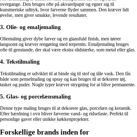
overgange. Den bruges ofte på akvarelpapir og egner sig til
kunstneriske udtryk, hvor farverne flyder sammen. Den kræver lidt
øvelse, men giver smukke, levende resultater.
3. Olie- og emaljemaling
Oliemaling giver dybe farver og en glansfuld finish, men tørrer
langsomt og kræver rengøring med terpentin. Emaljemaling bruges
ofte til genstande, der skal være ekstra slidstærke, som metal eller glas.
4. Tekstilmaling
Tekstilmaling er udviklet til at binde sig til stof og tåle vask. Den fås
både som penselmaling og spray og kan bruges til at dekorere tøj,
tasker og puder. Nogle typer kræver strygning for at blive permanente.
5. Glas- og porcelænsmaling
Denne type maling bruges til at dekorere glas, porcelæn og keramik.
Efter hærdning i ovn bliver farverne vand- og ridsefaste. Perfekt til
personlige gaver eller unikke køkkenprojekter.
Forskellige brands inden for