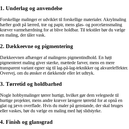
1. Underlag og anvendelse
Forskellige malinger er udviklet til forskellige materialer. Akrylmaling
hæfter godt på lærred, træ og papir, mens glas- og porcelænsmaling
kræver varmehærdning for at blive holdbar. Til tekstiler bør du vælge
en maling, der tåler vask.
2. Dækkeevne og pigmentering
Dækkeevnen afhænger af malingens pigmentindhold. En højt
pigmenteret maling giver stærke, mættede farver, mens en mere
transparent variant egner sig til lag-på-lag-teknikker og akvareleffekter.
Overvej, om du ønsker et dækkende eller let udtryk.
3. Tørretid og holdbarhed
Nogle hobbymalinger tørrer hurtigt, hvilket gør dem velegnede til
hurtige projekter, mens andre kræver længere tørretid for at opnå en
glat og jævn overflade. Hvis du maler på genstande, der skal bruges
eller vaskes, bør du vælge en maling med høj slidstyrke.
4. Finish og glansgrad