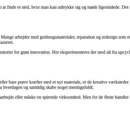
t finde et sted, hvor man kan udtrykke sig og møde ligesindede. Det soc
 Mange arbejder med genbrugsmaterialer, reparation og redesign som en n
asseret.
ratorier for grøn innovation. Her eksperimenteres der med alt fra upcycl
er bare prøve kræfter med et nyt materiale, er de kreative værksteder 
fra hverdagen og samtidig skabe noget meningsfuldt.
amarbejde eller måske en spirende virksomhed. Men for de fleste handle