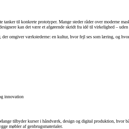
tte tanker til konkrete prototyper. Mange steder råder over moderne ma
signere kan det være et afgørende skridt fra idé til virkelighed – uden at
ur, der omgiver værkstederne: en kultur, hvor fejl ses som læring, og h
og innovation
Mange tilbyder kurser i håndværk, design og digital produktion, hvor 
 bygge møbler af genbrugsmaterialer.