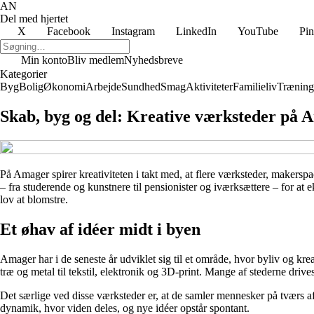
AN
Del med hjertet
X
Facebook
Instagram
LinkedIn
YouTube
Pin
Min konto
Bliv medlem
Nyhedsbreve
Kategorier
Byg
Bolig
Økonomi
Arbejde
Sundhed
Smag
Aktiviteter
Familieliv
Træning
Skab, byg og del: Kreative værksteder på Am
På Amager spirer kreativiteten i takt med, at flere værksteder, makers
– fra studerende og kunstnere til pensionister og iværksættere – for a
lov at blomstre.
Et øhav af idéer midt i byen
Amager har i de seneste år udviklet sig til et område, hvor byliv og kre
træ og metal til tekstil, elektronik og 3D-print. Mange af stederne drive
Det særlige ved disse værksteder er, at de samler mennesker på tværs a
dynamik, hvor viden deles, og nye idéer opstår spontant.