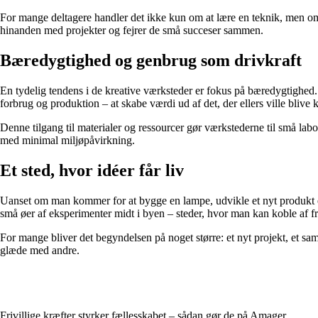
For mange deltagere handler det ikke kun om at lære en teknik, men om a
hinanden med projekter og fejrer de små succeser sammen.
Bæredygtighed og genbrug som drivkraft
En tydelig tendens i de kreative værksteder er fokus på bæredygtighed.
forbrug og produktion – at skabe værdi ud af det, der ellers ville blive k
Denne tilgang til materialer og ressourcer gør værkstederne til små labo
med minimal miljøpåvirkning.
Et sted, hvor idéer får liv
Uanset om man kommer for at bygge en lampe, udvikle et nyt produkt ell
små øer af eksperimenter midt i byen – steder, hvor man kan koble af 
For mange bliver det begyndelsen på noget større: et nyt projekt, et s
glæde med andre.
Frivillige kræfter styrker fællesskabet – sådan gør de på Amager