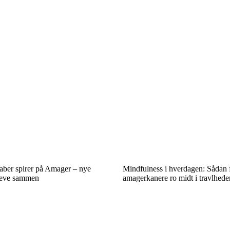
aber spirer på Amager – nye
Mindfulness i hverdagen: Sådan 
leve sammen
amagerkanere ro midt i travlhede