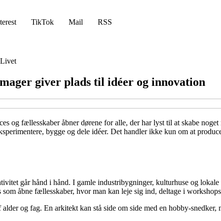
terest
TikTok
Mail
RSS
Livet
ager giver plads til idéer og innovation
paces og fællesskaber åbner dørene for alle, der har lyst til at skabe 
t eksperimentere, bygge og dele idéer. Det handler ikke kun om at produ
ativitet går hånd i hånd. I gamle industribygninger, kulturhuse og lokal
s som åbne fællesskaber, hvor man kan leje sig ind, deltage i workshops el
f alder og fag. En arkitekt kan stå side om side med en hobby-snedker, 