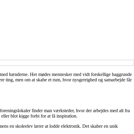
noget med hænderne. Her mødes mennesker med vidt forskellige baggrunde
cere ting, men om at skabe et rum, hvor nysgerrighed og samarbejde får
e foreningslokaler finder man værksteder, hvor der arbejdes med alt fra
ler blot kigge forbi for at få inspiration.
mens en skoleelev lærer at lodde elektronik. Det skaber en unik