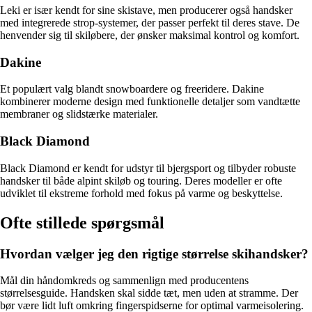
Leki er især kendt for sine skistave, men producerer også handsker
med integrerede strop-systemer, der passer perfekt til deres stave. De
henvender sig til skiløbere, der ønsker maksimal kontrol og komfort.
Dakine
Et populært valg blandt snowboardere og freeridere. Dakine
kombinerer moderne design med funktionelle detaljer som vandtætte
membraner og slidstærke materialer.
Black Diamond
Black Diamond er kendt for udstyr til bjergsport og tilbyder robuste
handsker til både alpint skiløb og touring. Deres modeller er ofte
udviklet til ekstreme forhold med fokus på varme og beskyttelse.
Ofte stillede spørgsmål
Hvordan vælger jeg den rigtige størrelse skihandsker?
Mål din håndomkreds og sammenlign med producentens
størrelsesguide. Handsken skal sidde tæt, men uden at stramme. Der
bør være lidt luft omkring fingerspidserne for optimal varmeisolering.