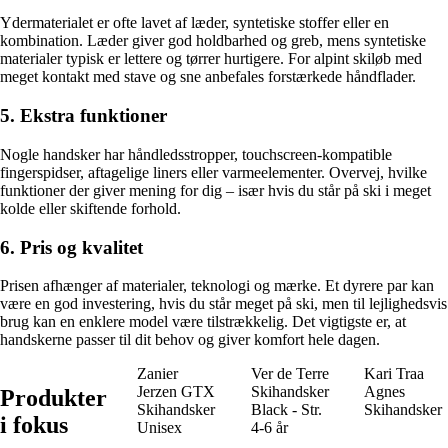
Ydermaterialet er ofte lavet af læder, syntetiske stoffer eller en
kombination. Læder giver god holdbarhed og greb, mens syntetiske
materialer typisk er lettere og tørrer hurtigere. For alpint skiløb med
meget kontakt med stave og sne anbefales forstærkede håndflader.
5. Ekstra funktioner
Nogle handsker har håndledsstropper, touchscreen-kompatible
fingerspidser, aftagelige liners eller varmeelementer. Overvej, hvilke
funktioner der giver mening for dig – især hvis du står på ski i meget
kolde eller skiftende forhold.
6. Pris og kvalitet
Prisen afhænger af materialer, teknologi og mærke. Et dyrere par kan
være en god investering, hvis du står meget på ski, men til lejlighedsvis
brug kan en enklere model være tilstrækkelig. Det vigtigste er, at
handskerne passer til dit behov og giver komfort hele dagen.
Zanier
Ver de Terre
Kari Traa
Jerzen GTX
Skihandsker
Agnes
Produkter
Skihandsker
Black - Str.
Skihandsker
i fokus
Unisex
4-6 år