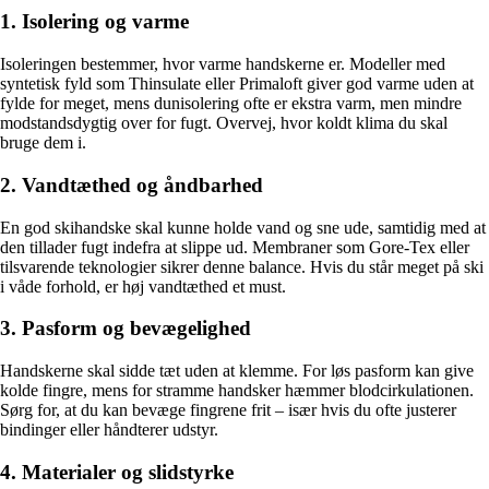
1. Isolering og varme
Isoleringen bestemmer, hvor varme handskerne er. Modeller med
syntetisk fyld som Thinsulate eller Primaloft giver god varme uden at
fylde for meget, mens dunisolering ofte er ekstra varm, men mindre
modstandsdygtig over for fugt. Overvej, hvor koldt klima du skal
bruge dem i.
2. Vandtæthed og åndbarhed
En god skihandske skal kunne holde vand og sne ude, samtidig med at
den tillader fugt indefra at slippe ud. Membraner som Gore-Tex eller
tilsvarende teknologier sikrer denne balance. Hvis du står meget på ski
i våde forhold, er høj vandtæthed et must.
3. Pasform og bevægelighed
Handskerne skal sidde tæt uden at klemme. For løs pasform kan give
kolde fingre, mens for stramme handsker hæmmer blodcirkulationen.
Sørg for, at du kan bevæge fingrene frit – især hvis du ofte justerer
bindinger eller håndterer udstyr.
4. Materialer og slidstyrke