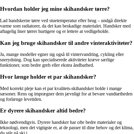
Hvordan holder jeg mine skihandsker tørre?
Lad handskerne tørre ved stuetemperatur efter brug – undgå direkte
varme som radiatorer, da det kan beskadige materialet. Handsker med
aftagelig liner tørrer hurtigere og er lettere at vedligeholde.
Kan jeg bruge skihandsker til andre vinteraktiviteter?
Ja, mange modeller egner sig også til vintervandring, cykling eller
snerydning. Dog kan specialiserede aktiviteter kræve særlige
funktioner, som bedre greb eller ekstra åndbarhed.
Hvor længe holder et par skihandsker?
Med korrekt pleje kan et par kvalitets-skihandsker holde i mange
sæsoner. Rens og imprægner dem jævnligt for at bevare vandtætheden
og forlænge levetiden.
Er dyrere skihandsker altid bedre?
Ikke nødvendigvis. Dyrere handsker har ofte bedre materialer og
teknologi, men det vigtigste er, at de passer til dine behov og det klima,
du står på ski i.